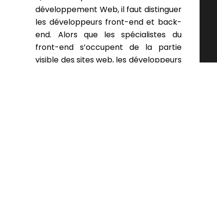
développement Web, il faut distinguer
les développeurs front-end et back-
end. Alors que les spécialistes du
front-end s’occupent de la partie
visible des sites web, les développeurs
experts du back-end s’intéressent
aux éléments invisibles tels que la
gestion des serveurs, les bases de
données, la création d’applications,
l’administration du moyen de
paiement pour un portail e-
commerce.