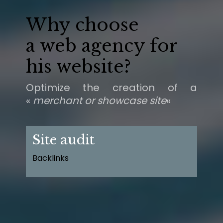
Why choose
a web agency for
his website?
Optimize the creation of a
«
merchant or showcase site
«
Site audit
Backlinks